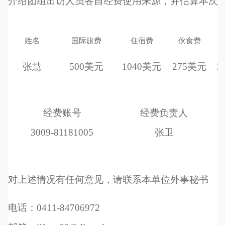
介绍团组出访人员各自经费使用来源，并估算本次
姓名
国际旅费
住宿费
伙食费
张慧
500
美元
1040
美元
275
美元
2
经费账号
经费负责人
3009-81181005
张卫
对上述情况有任何意见，请联系本单位外事秘书
电话：0411-84706972