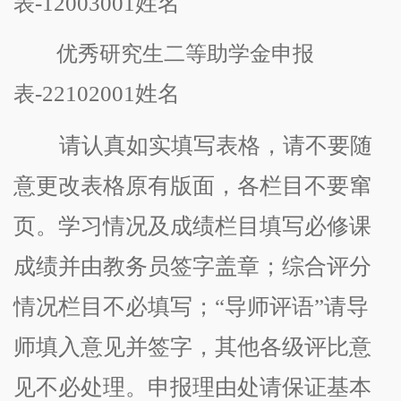
-12003001
姓名
表
优秀研究生
二
等助学金申报
-22102001
姓名
表
请认真如实填写表格，请不要随
意更改表格原有版面，各栏目不要窜
页。学习情况及成绩
栏目填写必修课
成绩并由教务员签字盖章；
综合
评分
情况
栏目不必填写
；
“导师评语”请导
师填入意见并签字，其他各级评比
意
见
不必处理。申报理由处请保证基本