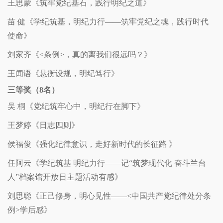
王思蒙《筑牢党纪基石，践行明纪之道》
苗
健《学纪筑基，明纪力行
——
筑牢党纪之魂，践行时代
使命》
刘家齐《
<
条例
>
，真的离我们很远吗？》
王闻语《悬衡设规，明纪笃行》
三等奖（
8
名）
吴
桐《党纪筑牢心中，明纪行在脚下》
王梦婷《日志四则》
侯福俊《强化纪律意识，走好新时代的长征路 》
任阿云《学纪筑基 明纪力行——记“筑梦现代化 奋斗兰台
人”档案馆开放日主题活动有感》
刘思聪《正己修身，明心见性——
<
中国共产党纪律处分条
例
>
学后感》