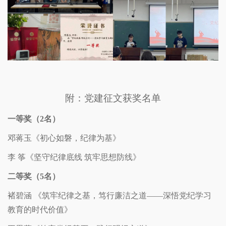
附：党建征文获奖名单
一等奖（
2
名）
邓蒋玉《初心如磐，纪律为基》
李
筝《坚守纪律底线 筑牢思想防线》
二等奖（
5
名）
褚碧涵 《筑牢纪律之基，笃行廉洁之道——深悟党纪学习
教育的时代价值》