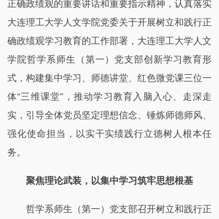
正确政绩观的重要讲话和重要指示精神，认真落实
大连理工大学人文学院党委关于开展树立和践行正
确政绩观学习教育的工作部署，大连理工大学人文
学院哲学系师生（第一）党支部创新学习教育形
式，构建集中学习、师德讲堂、红色微党课三位一
体“三维课堂”，推动学习教育入脑入心、走深走
实，引导全体党员坚定理想信念、锤炼师德师风、
强化使命担当，以实干实绩践行立德树人根本任
务。
聚焦理论武装，以集中学习筑牢思想根基
哲学系师生（第一）党支部召开树立和践行正