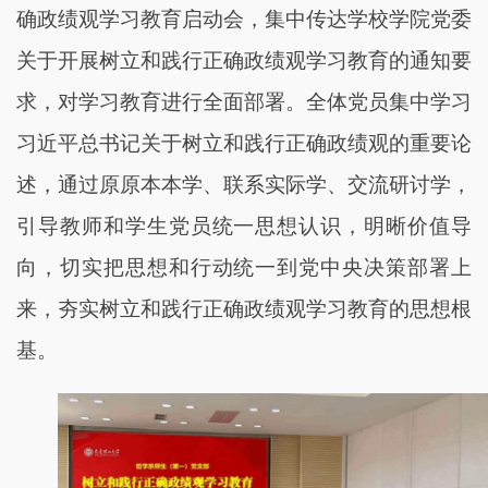
确政绩观学习教育启动会，集中传达学校学院党委
关于开展树立和践行正确政绩观学习教育的通知要
求，对学习教育进行全面部署。全体党员集中学习
习近平总书记关于树立和践行正确政绩观的重要论
述，通过原原本本学、联系实际学、交流研讨学，
引导教师和学生党员统一思想认识，明晰价值导
向，切实把思想和行动统一到党中央决策部署上
来，夯实树立和践行正确政绩观学习教育的思想根
基。