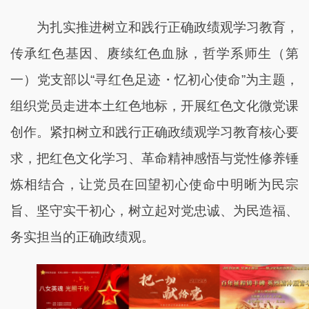
为扎实推进树立和践行正确政绩观学习教育，
传承红色基因、赓续红色血脉，哲学系师生（第
一）党支部以“寻红色足迹・忆初心使命”为主题，
组织党员走进本土红色地标，开展红色文化微党课
创作。紧扣树立和践行正确政绩观学习教育核心要
求，把红色文化学习、革命精神感悟与党性修养锤
炼相结合，让党员在回望初心使命中明晰为民宗
旨、坚守实干初心，树立起对党忠诚、为民造福、
务实担当的正确政绩观。