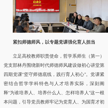
紧扣师德师风，以专题党课强化育人担当
立足高校教师职责使命，哲学系师生（第一）
党支部林丹围绕新时代师德师风建设做初心讲堂第
四期党课“坚守师德底线，践行育人初心”。党课紧
密结合哲学学科特色与人才培养实际，深刻阐
释“为谁培养人、培养什么人、怎样培养人”这一根
本问题，引导党员教师牢记为党育人、为国育才初